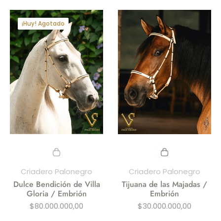
¡Huy! Agotado
Criadero Palonegro
Criadero Palonegro
Dulce Bendición de Villa
Tijuana de las Majadas /
Gloria / Embrión
Embrión
Precio
Precio
$80.000.000,00
$30.000.000,00
habitual
habitual