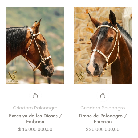
Criadero Palonegro
Criadero Palonegro
Excesiva de las Diosas /
Tirana de Palonegro /
Embrión
Embrión
Precio
Precio
$45.000.000,00
$25.000.000,00
habitual
habitual