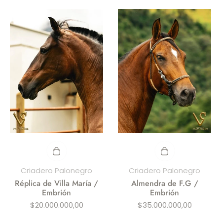
Criadero Palonegro
Criadero Palonegro
Réplica de Villa María /
Almendra de F.G /
Embrión
Embrión
Precio
Precio
$20.000.000,00
$35.000.000,00
habitual
habitual