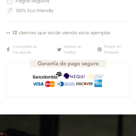
Pagos seguros
100% Eco Friendly
👀
20
clientes que están viendo este ejemplar
Compartir en
twitear en
Pinear en
Facebook
Twitter
Pinterest
Garantía de pago seguro